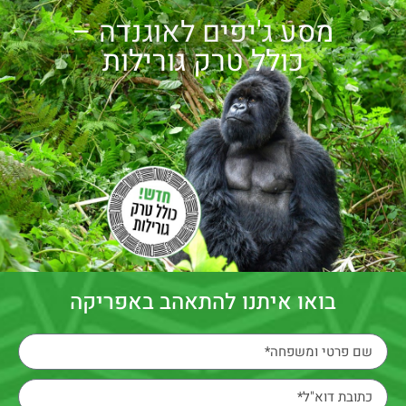
מסע ג'יפים לאוגנדה –
כולל טרק גורילות
בואו איתנו להתאהב באפריקה