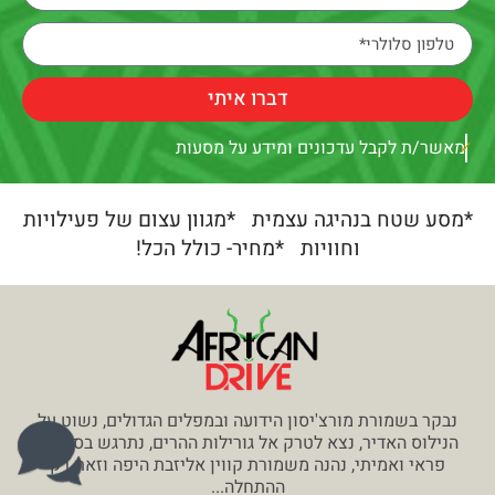
דברו איתי
מאשר/ת לקבל עדכונים ומידע על מסעות
*מסע שטח בנהיגה עצמית *מגוון עצום של פעילויות
וחוויות *מחיר- כולל הכל!
נבקר בשמורת מורצ'יסון הידועה ובמפלים הגדולים, נשוט על
הנילוס האדיר, נצא לטרק אל גורילות ההרים, נתרגש בספארי
פראי ואמיתי, נהנה משמורת קווין אליזבת היפה וזאת רק
ההתחלה...