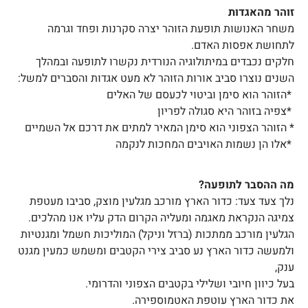
זוהר מהאגדות
משחר האנושות תופעת הזוהר יצרה סקרנות ופחד וגרמה
לתחושת אפסות האדם.
חלקים נכבדים במיתולוגיה הנורדית נקשרו לתופעה ובמהלך
השנים נוצרו סביב אורות הזוהר לא מעט אגדות והסברים למשל
:
*
הזוהר הוא סימן וביטוי לכעסם של האלים
*
צפיה בזוהר היא סגולה לפריון
* הזוהר הצפוני הוא סימן המאיר למתים את דרכם אל השמיים
*
אלו הן נשמות האויבים המחכות לנקמה
מה ההסבר לתופעה
?
נלך צעד צעד: כדור הארץ מורכב מגלעין מוצק, סביבו מעטפת
צמיגה הנקראת מאגמה ומעליה הקרום הדק עליו אנו מהלכים.
הגלעין מורכב ממתכות (ברזל וניקל) המוליכות חשמל ומגנטיות
ולמעשה כדור הארץ נע סביב צירי הקטבים ומשמש כמעין מגנט
ענק,
בעל כיוון חיובי ושלילי בקטבים הצפוני והדרומי.
את כדור הארץ עוטפת האטמוספירה.