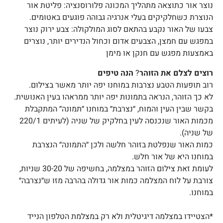
נוצר אור כתוצאה מתהליך המכונה פלורוסנציה: פליטת אור
הנוצרת כשחלקיקים בעלי אנרגיה גבוהה פוגעים באטומים
.
צבעו של האור נקבע בהתאם לסוג המולקולה: צבע ירוק נוצר
במפגש עם חמצן, הצבעים אדום וכחול הנדירים יותר, נוצרים
באמצעות מפגש עם חנקן או מימן
רוצים לצלם את הזוהר
?
הנה טיפים
רוב תופעות הטבע נצרבות במוחנו יפה יותר מאשר בצילום.
לא כך הזוהר, הנראה בתמונות יפה יותר ממראהו בעין האנושית.
בקשר שבין העין והמוח, ״נצרבת״ במוחנו ״תמונה״ המתקבלת
מכמות האור שנכנסה לעין בחלקיק של שניה (לעיתים 220/1
של שניה).
כמות האור שנפלטת בזוהר חלשה ולכן ״התמונה״ הנצרבת
במוחנו היא של אור חלש.
לעומת זאת צילום הזוהר במצלמה, בחשיפה של 30-20 שניות,
צורבת על לוח המצלמה כמות אור גדולה בהרבה מזו ש״נצרבה״
במוחנו
.
*הצטיידו במצלמה דיגיטלית ולא רק במצלמת הטלפון הנייד