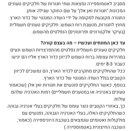
מסביב לאטמוספירה נמצאות שתי חגורות של חלקיקים טעונים
המכונות "חגורות ואן אלן" על שם החוקר שגילה אותן.
החגורה מקובעת למקומה על ידי השדה המגנטי של כדור הארץ.
מחוץ לחגורות, מנשבת רוח השמש: חלקיקים טעונים חשמלית
(בעיקר אלקטרונים ופרוטונים) הנפלטים מהשמש.
עד כאן המונחים ועכשיו – מה בעצם קורה?
חלקיקים טעונים חשמלית נפלטים מהתפרצויות השמש ונעים
במהירות עצומה ברוח השמש לכיוון כדור הארץ אליו הם יגיעו
כעבור 8-3 ימים.
ככל שהחלקיקים מתקרבים לכדור הארץ, הם נמשכים לכיוון
הקטבים בגלל השדה המגנטי של כדור הארץ.
בנוסף, כאשר החלקיקים פוגשים את חגורות ואן אלן (שכאמור
טעונים באנרגיה או במטענים חשמליים) רמות האנרגיה שלהם
עולות.
כך, באזורי הקטבים נוצר עומס של חלקיקים בעלי אנרגיה גבוהה.
כשהחלקיקים האלה, בעלי האנרגיה הגבוהה, נפגשים עם
מולקולות ואטומים שנמצאים בשכבת היוניספירה (כאמור,
השכבה החיצונית באטמוספירה )