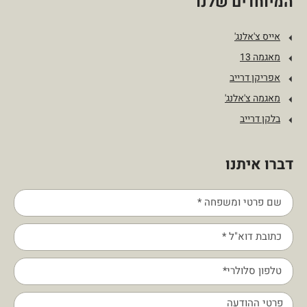
המיוחדים שלנו
אייס צ'אלנג'
מאגמה 13
אפריקן דרייב
מאגמה צ'אלנג'
בלקן דרייב
דברו איתנו