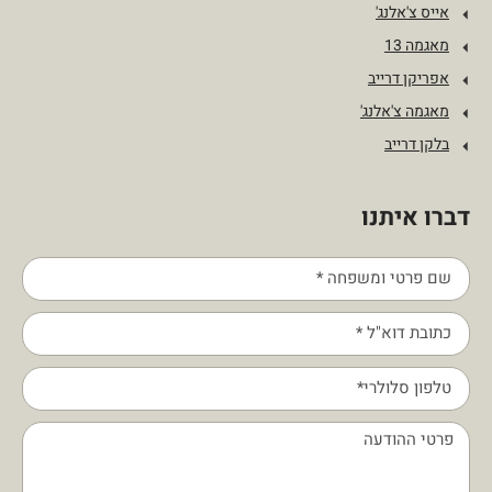
אייס צ'אלנג'
מאגמה 13
אפריקן דרייב
מאגמה צ'אלנג'
בלקן דרייב
דברו איתנו