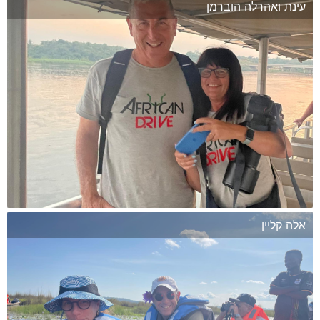
עינת ואהרלה הוברמן
המשך
אלה קליין
המשך