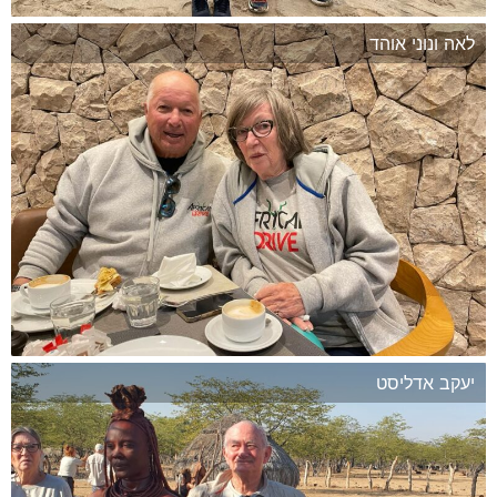
לאה ונוני אוהד
המשך
יעקב אדליסט
המשך