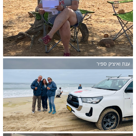
ענת ואיציק ספיר
המשך