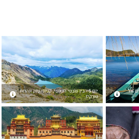
אים אל
יום 5 - בין שבטי הנאשי, קניוני ענק ונהרות
טורקיז.