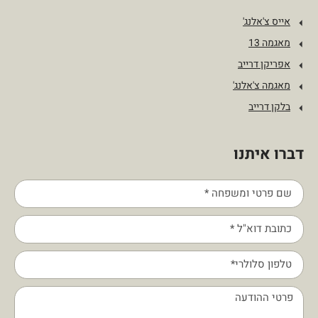
אייס צ'אלנג'
מאגמה 13
אפריקן דרייב
מאגמה צ'אלנג'
בלקן דרייב
דברו איתנו