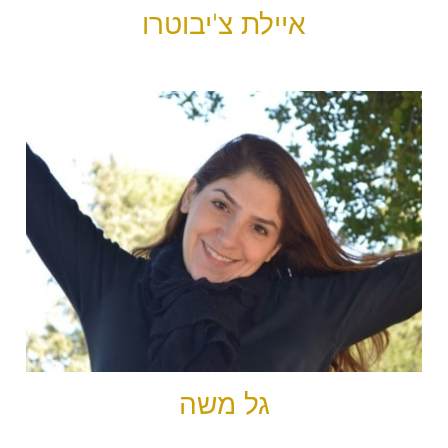
איילת צ'יבוטרו
גל משה