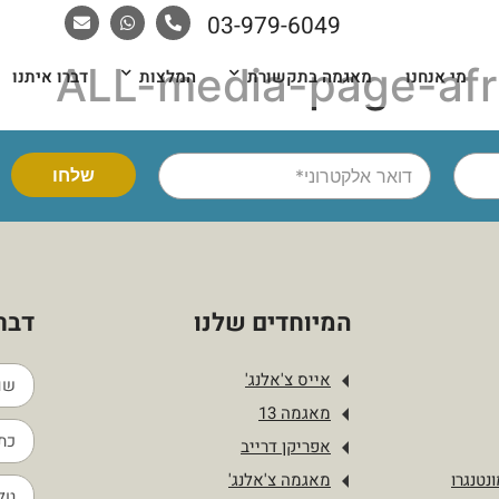
03-979-6049
ALL-media-page-afr
מי אנחנו
מאגמה בתקשורת
המלצות
דברו איתנו
המיוחדים שלנו
דברו
אייס צ'אלנג'
מאגמה 13
אפריקן דרייב
נטנגרו
מאגמה צ'אלנג'