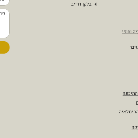
בלקן דרייב
יה וחופי
זיבר
התיכונה
ם
ההימלאיה
יקה