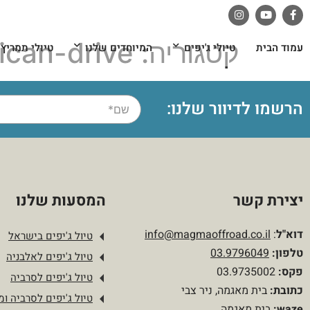
לתוכן
קטגוריה:
ican-drive
עמוד הבית
טיולי ג'יפים
המיוחדים שלנו
טיולי תמריץ
הרשמו לדיוור שלנו:
יצירת קשר
המסעות שלנו
דוא"ל
:
info@magmaoffroad.co.il
טיול ג'יפים בישראל
טלפון
:
03.9796049
טיול ג'יפים לאלבניה
פקס:
03.9735002
טיול ג'יפים לסרביה
כתובת:
בית מאגמה, ניר צבי
טיול ג'יפים לסרביה ומו
waze:
בית מאגמה