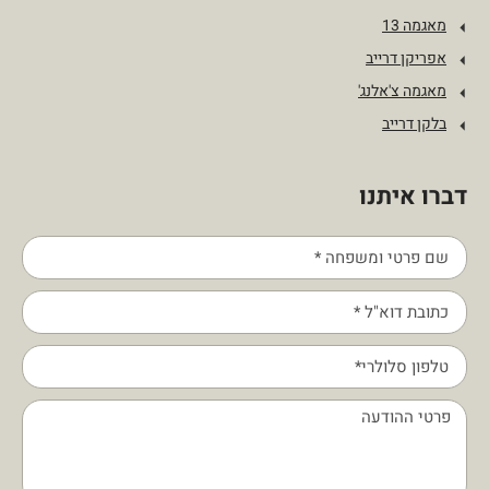
מאגמה 13
אפריקן דרייב
מאגמה צ'אלנג'
בלקן דרייב
דברו איתנו