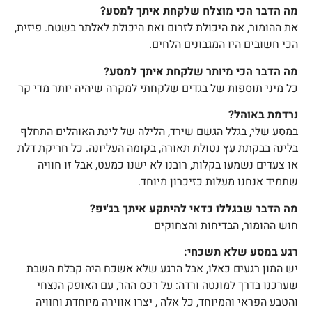
מה הדבר הכי מוצלח שלקחת איתך למסע?
את ההומור, את היכולת לזרום ואת היכולת לאלתר בשטח. פיזית,
הכי חשובים היו המגבונים הלחים.
מה הדבר הכי מיותר שלקחת איתך למסע?
כל מיני תוספות של בגדים שלקחתי למקרה שיהיה יותר מדי קר
נרדמת באוהל?
במסע שלי, בגלל הגשם שירד, הלילה של לינת האוהלים התחלף
בלינה בבקתת עץ נטולת תאורה, בקומה העליונה. כל חריקת דלת
או צעדים נשמעו בקלות, רובנו לא ישנו כמעט, אבל זו חוויה
שתמיד אנחנו מעלות כזיכרון מיוחד.
מה הדבר שבגללו כדאי להיתקע איתך בג'יפ?
חוש ההומור, הבדיחות והצחוקים
רגע במסע שלא תשכחי:
יש המון רגעים כאלו, אבל הרגע שלא אשכח היה קבלת השבת
שערכנו בדרך למונטה ורדה: על רכס ההר, עם האופק הנצחי
והטבע הפראי והמיוחד, כל אלה , יצרו אווירה מיוחדת וחוויה