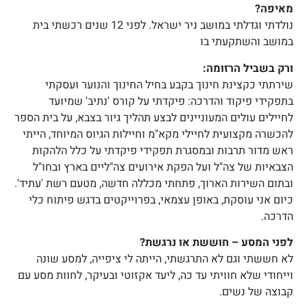
מאיפה?
נולדתי וגדלתי במושב ניר ישראל. לפני 12 שנים רכשתי בית
במושב והשתקעתי בו
ורק בשביל הרזומה:
שירתתי כקצינת חינוך בקבע בחיל החינוך והנוער ועסקתי
בתפקידי פיקוד והדרכה: פיקדתי על קורס 'נתיב' שמיועד
לחיילים עולים המעוניינים לבצע תהליך גיור בצבא, על בית הספר
להכשרה מקצועית לחיילי מקא"מ וחיילות הגיוס המיוחד, הייתי
ראש מדור תרבות ובמסגרת תפקידי פיקדתי על כלל הלהקות
הצבאיות של צה"ל ועל הפקת אירועים צה"ליים בארץ ובחו"ל
ובתום השירות הארוך, פתחתי מכללה חדשה, מטעם רשת 'עתיד'.
כיום אני עוסקת, באופן עצמאי, בפרוייקטים בדגש פיתוח כלי
הדרכה.
לפני המסע – חוששת או נרגשת?
לא חששתי וגם לא התרגשתי, הייתה לי ציפייה, למסע שונה
וייחודי שלא חוויתי עד כה, ליעד אקזוטי ובעיקר, לחוות מסע עם
קבוצה של נשים.