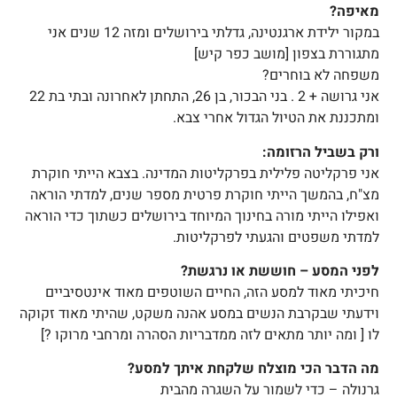
מאיפה?
במקור ילידת ארגנטינה, גדלתי בירושלים ומזה 12 שנים אני
מתגוררת בצפון [מושב כפר קיש]
משפחה לא בוחרים?
אני גרושה + 2 . בני הבכור, בן 26, התחתן לאחרונה ובתי בת 22
ומתכננת את הטיול הגדול אחרי צבא.
ורק בשביל הרזומה:
אני פרקליטה פלילית בפרקליטות המדינה. בצבא הייתי חוקרת
מצ"ח, בהמשך הייתי חוקרת פרטית מספר שנים, למדתי הוראה
ואפילו הייתי מורה בחינוך המיוחד בירושלים כשתוך כדי הוראה
למדתי משפטים והגעתי לפרקליטות.
לפני המסע – חוששת או נרגשת?
חיכיתי מאוד למסע הזה, החיים השוטפים מאוד אינטסיביים
וידעתי שבקרבת הנשים במסע אהנה משקט, שהיתי מאוד זקוקה
לו [ ומה יותר מתאים לזה ממדבריות הסהרה ומרחבי מרוקו ?]
מה הדבר הכי מוצלח שלקחת איתך למסע?
גרנולה – כדי לשמור על השגרה מהבית