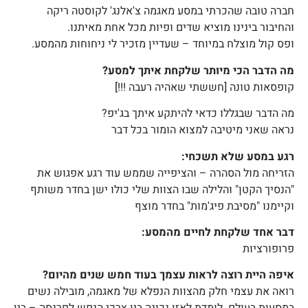
חברה טובה שהכרתי במסע מאגמה צ'אלנג' לקוסטה ריקה
והחיבור בינינו מוציא שדים ופיות מכל אחת מאיתנו.
ופס קול מוצלח במיוחד – שעדיין מזכיר לי ניחוחות מהמסע.
מה הדבר הכי מיותר שלקחת איתך למסע?
קופסאות טונה [חששתי שאהיה רעבה !!!]
מה הדבר שבגללו כדאי להיתקע איתך בג'יפ?
נראה שאני מיטיבה למצוא הומור בכל דבר
רגע במסע שלא תשכחי:
הזריחה מול הסהרה – והציפייה שממש עוד רגע אפגוש את
"הנסיך הקטן" והלילה שבו הצוות שלי כולו ישן בחדר משותף
וקיימנו "מסיבת פיג'מות" בחדר מוצף
דבר אחד שלקחת לחיים מהמסע:
פרופורציות
איפה היית רוצה לראות עצמך בעוד חמש שנים מהיום?
רואה את עצמי חלק מהצוות הנפלא של מאגמה, מובילה נשים