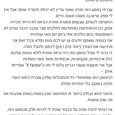
מתאפסים ממנו).
עברתי במסע הזה חוויה שאני עדיין לא יכולה להגדיר אותה אבל אין
לי ספק שיש בה משהו משנה חיים.
החשיפה לנשים, שבשום מסגרת אחרת כנראה לא הייתי מכירה
אותן, וכן ההתוודעות המחודשת לחלקים שבי שכבר הרבה שנים לא
השתמשתי בהם הולכות אתי ביום יום מאז שחזרתי.
אני בטוחה שאתם יודעים ש יש לכם צוות נפלא ובכל זאת אני
מרגישה את הצורך (יותר נכון רצון) לכתוב ולהגיד תודה.
כי ברור לי שכל המסע הזה היה נראה אחרת לולא הצוות שלכם:
כולן איכותיות, מקצועיות, אכפתיות ומאד מאד נחמדות
אבל אני חושבת ששני דברים בלטו לי וזה ה"
X factor
" שמייחד
אותן –
הראשון הוא שמאחורי כל ההתנהלות שלהן עוברת כחוט השני
נתינה בשקט, בלי התניות ומהלב
והשני והוא הבולט ביותר זה התחושה שהן באמת באמת אוהבות את
מה שהן עושות.
אז רציתי להגיד תודה על הכבוד שהיה לי להיות חלק מהמסע הזה,