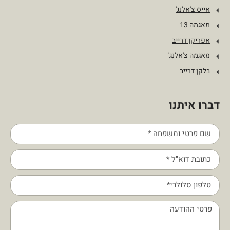
אייס צ'אלנג'
מאגמה 13
אפריקן דרייב
מאגמה צ'אלנג'
בלקן דרייב
דברו איתנו