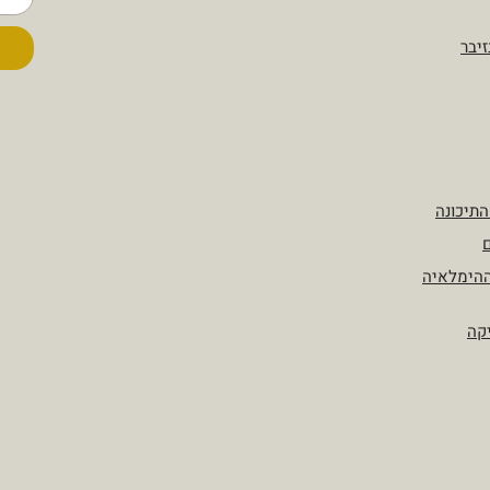
זיבר
התיכונה
ם
ההימלאיה
יקה