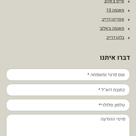
אייס צ'אלנג'
מאגמה 13
אפריקן דרייב
מאגמה צ'אלנג'
בלקן דרייב
דברו איתנו