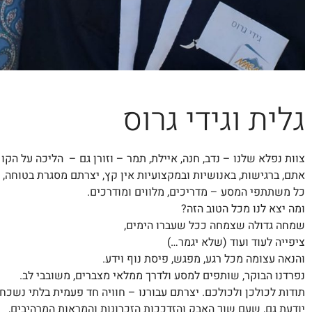
גלית וגידי גרוס
צוות נפלא שלנו – נדב, חנה, איילת, תמר – וזורן גם – הליכה על הק
אתם, ברגישות, באנושיות ובמקצועיות אין קץ, יצרתם מסגרת בטוחה, 
כל משתתפי המסע – מדריכים, מלווים ומודרכים.
ומה יצא לנו מכל הטוב הזה?
שמחה גדולה שצמחה ככל שעברו הימים,
ציפייה לעוד ועוד (שלא יגמר…)
והנאה עצומה מכל רגע, מפגש, פיסת נוף וידע.
נפרדנו הבוקר, שותפים למסע ולדרך ממלאי מצברים, משובבי לב.
תודות לכולכן ולכולכם. יצרתם עבורנו – חוויה חד פעמית בלתי נשכח
יודעת גם, שעם שוך האבק והזדככות הזכרונות והמראות המרהיבים,