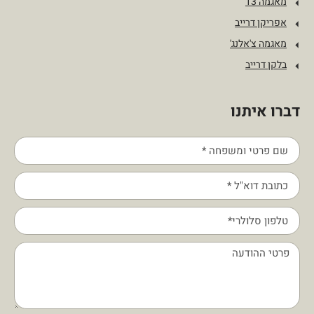
מאגמה 13
אפריקן דרייב
מאגמה צ'אלנג'
בלקן דרייב
דברו איתנו