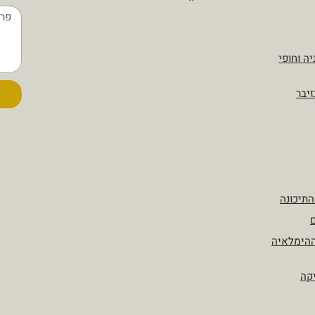
יה וחופי
זיבר
התיכונה
ם
ההימלאיה
יקה