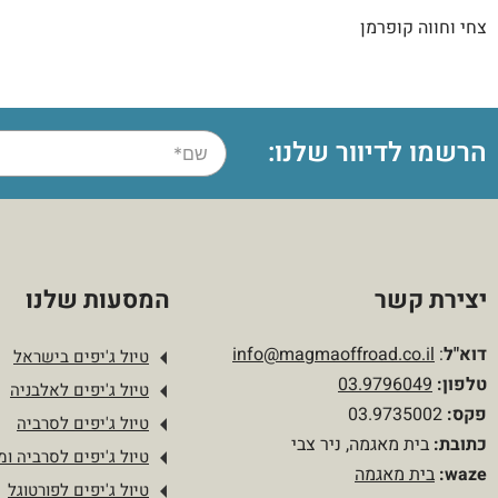
צחי וחווה קופרמן
הרשמו לדיוור שלנו:
יצירת קשר
המסעות שלנו
דוא"ל
:
info@magmaoffroad.co.il
טיול ג'יפים בישראל
טלפון
:
03.9796049
טיול ג'יפים לאלבניה
פקס:
03.9735002
טיול ג'יפים לסרביה
כתובת:
בית מאגמה, ניר צבי
טיול ג'יפים לסרביה ומו
waze:
בית מאגמה
טיול ג'יפים לפורטוגל