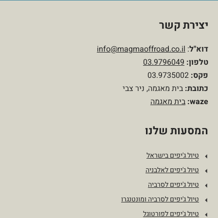
יצירת קשר
דוא"ל
:
info@magmaoffroad.co.il
טלפון
:
03.9796049
פקס:
03.9735002
כתובת:
בית מאגמה, ניר צבי
waze:
בית מאגמה
המסעות שלנו
טיול ג'יפים בישראל
טיול ג'יפים לאלבניה
טיול ג'יפים לסרביה
טיול ג'יפים לסרביה ומונטנגרו
טיול ג'יפים לפורטוגל