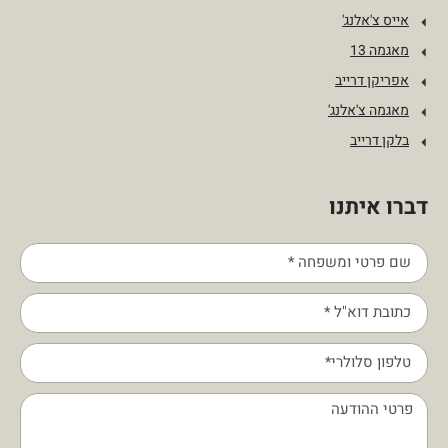
אייס צ'אלנג'
מאגמה 13
אפריקן דרייב
מאגמה צ'אלנג'
בלקן דרייב
דברו איתנו