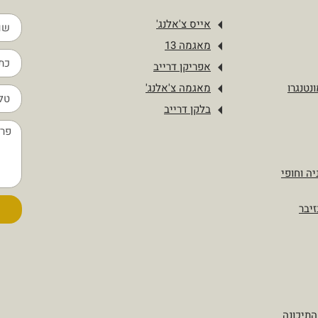
אייס צ'אלנג'
מאגמה 13
אפריקן דרייב
נטנגרו
מאגמה צ'אלנג'
בלקן דרייב
יה וחופי
זיבר
התיכונה