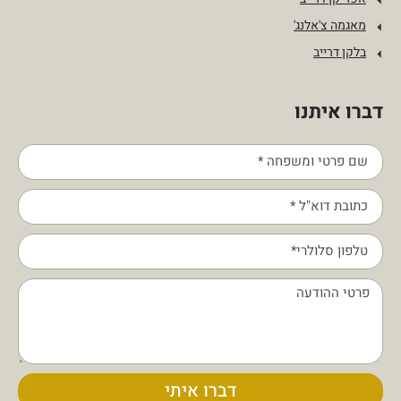
מאגמה צ'אלנג'
בלקן דרייב
דברו איתנו
דברו איתי
שלום 👋 אני
הצ'אטבוט של האתר!