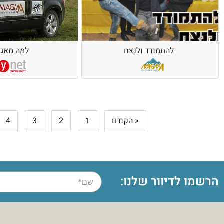
להתמודד ולנצח
למה מאג
« הקודם
1
2
3
4
הרשמו לדיוור שלנו: