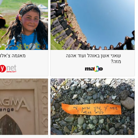
שאני אשן באוהל ועוד אהנה
מאגמה צ'אלנג' 12
מזה?